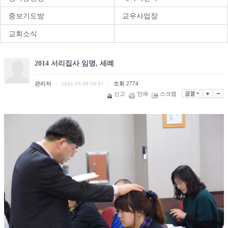
중보기도방
교우사업장
교회소식
2014 서리집사 임명, 세례
관리자
조회
2774
|
2014.05.08 09:57
|
신고
인쇄
스크랩