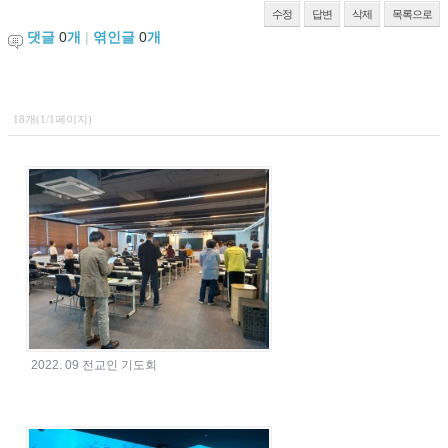
수정
답변
삭제
목록으로
댓글
0
개
|
엮인글
0
개
18개(1/1페이지)
2022. 09 전교인 기도회