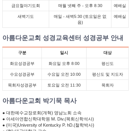
금요철야기도회
매월 넷째 주 - 오후 8:30
예배실
새벽기도
매일 - 새벽5:30 (토요일은 없
예배실
음)
아름다운교회 성경교육센터 성경공부 안내
구분
일시
대상
화요성경공부
화요일 오후 8:00
평신도
수요성경공부
수요일 오전 10:00
평신도 및 지도자
목회자성경공부
토요일 오전 11:30
목회자
아름다운교회 박기묵 목사
● 대한예수교장로회(개혁) 영남노회 소속
● 아세아연합신학대학원 M. Div.(목회신학석사)
● (미국)University of Kentucky P. hD.(철학박사)