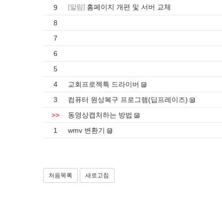
홈페이지 개편 및 서버 교체
9
[알림]
8
7
6
5
4
교회프로젝특 드라이버
3
컴퓨터 원상복구 프로그램(딥프레이즈)
>>
동영상캡처하는 방법
1
wmv 변환기
처음목록
새로고침