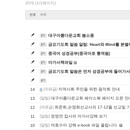
20개 (1/1페이지)
번호
제목
대구아름다운교회 봄소풍
금요기도회 말씀 알림: Heart와 Mind를 분
중국어 성경공부(중국어로 통역됨)
아가서책파일
금요기도회 말씀은 먼저 성경공부에 들어가서 그
지역사회 주민을 위한 음악회 안내
14
[자유글]
대구아름다운교회 페이스북 페이지 오픈 안
13
[알림]
최준희,손영희선교사의 17-12월 선교및
12
[자유글]
정영연 집사의 아가서강해 보기
11
[알림]
여호수아 강해 e-book 파일 올립니다.
10
[알림]