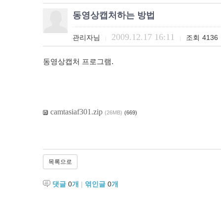
동영상캡처하는 방법
2009.12.17 16:11
관리자님
조회
4136
|
|
동영상캡처 프로그램.
camtasiaf301.zip
(26MB)
(669)
목록으로
댓글
0
개
|
엮인글
0
개