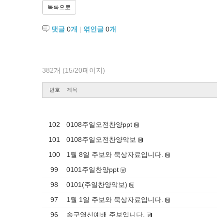
목록으로
댓글
0
개
|
엮인글
0
개
382개 (15/20페이지)
번호
제목
102
0108주일오전찬양ppt
101
0108주일오전찬양악보
100
1월 8일 주보와 묵상자료입니다.
99
0101주일찬양ppt
98
0101(주일찬양악보)
97
1월 1일 주보와 묵상자료입니다.
96
송구영신예배 주보입니다.