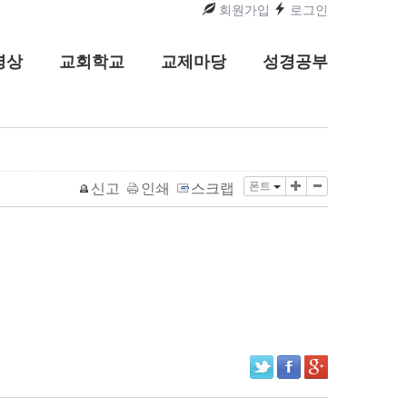
회원가입
로그인
영상
교회학교
교제마당
성경공부
폰트
신고
인쇄
스크랩