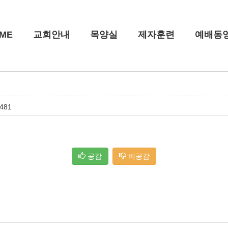
ME
교회안내
목양실
제자훈련
예배동
481
공감
비공감