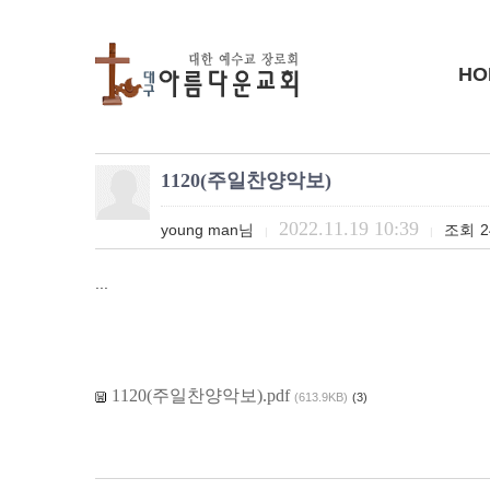
HO
1120(주일찬양악보)
2022.11.19 10:39
young man님
조회
2
|
|
...
1120(주일찬양악보).pdf
(613.9KB)
(3)