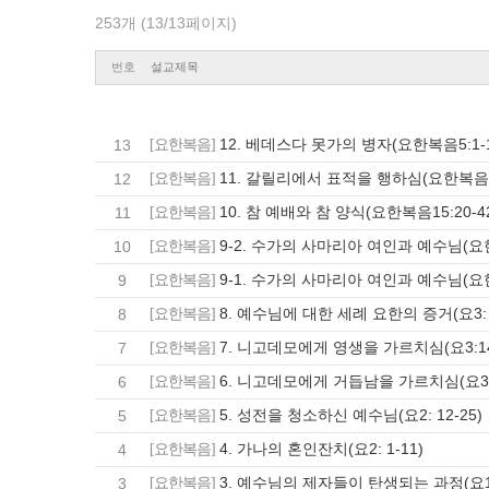
253개 (13/13페이지)
번호
설교제목
12. 베데스다 못가의 병자(요한복음5:1-1
13
[요한복음]
11. 갈릴리에서 표적을 행하심(요한복음4:
12
[요한복음]
10. 참 예배와 참 양식(요한복음15:20-4
11
[요한복음]
9-2. 수가의 사마리아 여인과 예수님(요한
10
[요한복음]
9-1. 수가의 사마리아 여인과 예수님(요한
9
[요한복음]
8. 예수님에 대한 세례 요한의 증거(요3: 2
8
[요한복음]
7. 니고데모에게 영생을 가르치심(요3:14
7
[요한복음]
6. 니고데모에게 거듭남을 가르치심(요3:1
6
[요한복음]
5. 성전을 청소하신 예수님(요2: 12-25)
5
[요한복음]
4. 가나의 혼인잔치(요2: 1-11)
4
[요한복음]
3. 예수님의 제자들이 탄생되는 과정(요1:
3
[요한복음]