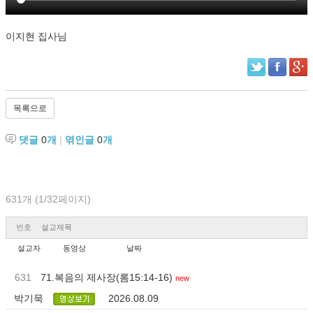
이지현 집사님
목록으로
댓글
0
개
|
엮인글
0
개
631개 (1/32페이지)
번호
설교제목
설교자
동영상
날짜
631
71.복음의 제사장(롬15:14-16)
new
박기묵
2026.08.09