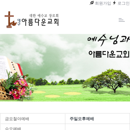
회원가입
로그인
Toggl
naviga
금요철야예배
주일오후예배
수요예배